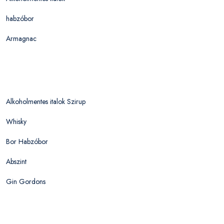
habzóbor
Armagnac
Alkoholmentes italok Szirup
Whisky
Bor Habzóbor
Abszint
Gin Gordons