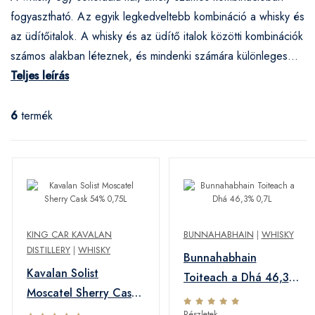
fogyasztható. Az egyik legkedveltebb kombináció a whisky és
az üdítőitalok. A whisky és az üdítő italok közötti kombinációk
számos alakban léteznek, és mindenki számára különleges...
Teljes leírás
6
termék
KING CAR KAVALAN
BUNNAHABHAIN
|
WHISKY
DISTILLERY
|
WHISKY
Bunnahabhain
Kavalan Solist
Toiteach a Dhá 46,3%
Moscatel Sherry Cask
0,7L
54% 0,75L
Részletek