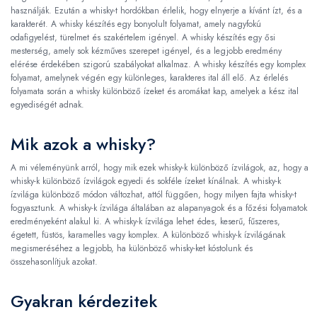
használják. Ezután a whisky-t hordókban érlelik, hogy elnyerje a kívánt ízt, és a
karakterét. A whisky készítés egy bonyolult folyamat, amely nagyfokú
odafigyelést, türelmet és szakértelem igényel. A whisky készítés egy ősi
mesterség, amely sok kézműves szerepet igényel, és a legjobb eredmény
elérése érdekében szigorú szabályokat alkalmaz. A whisky készítés egy komplex
folyamat, amelynek végén egy különleges, karakteres ital áll elő. Az érlelés
folyamata során a whisky különböző ízeket és aromákat kap, amelyek a kész ital
egyediségét adnak.
Mik azok a whisky?
A mi véleményünk arról, hogy mik ezek whisky-k különböző ízvilágok, az, hogy a
whisky-k különböző ízvilágok egyedi és sokféle ízeket kínálnak. A whisky-k
ízvilága különböző módon változhat, attól függően, hogy milyen fajta whisky-t
fogyasztunk. A whisky-k ízvilága általában az alapanyagok és a főzési folyamatok
eredményeként alakul ki. A whisky-k ízvilága lehet édes, keserű, fűszeres,
égetett, füstös, karamelles vagy komplex. A különböző whisky-k ízvilágának
megismeréséhez a legjobb, ha különböző whisky-ket kóstolunk és
összehasonlítjuk azokat.
Gyakran kérdezitek