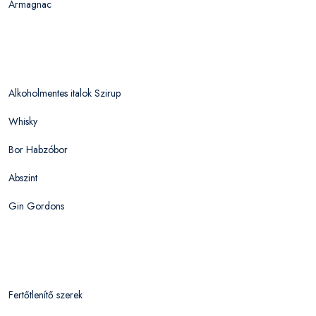
Armagnac
Alkoholmentes italok Szirup
Whisky
Bor Habzóbor
Abszint
Gin Gordons
Fertőtlenítő szerek