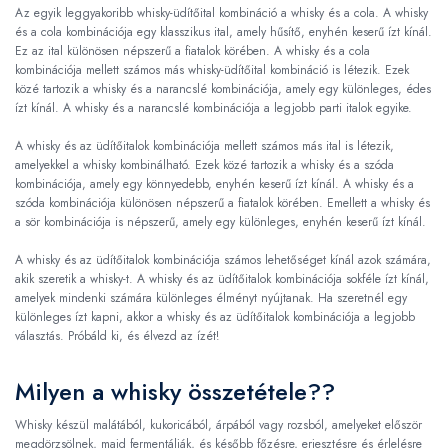
Az egyik leggyakoribb whisky-üdítőital kombináció a whisky és a cola. A whisky
és a cola kombinációja egy klasszikus ital, amely hűsítő, enyhén keserű ízt kínál.
Ez az ital különösen népszerű a fiatalok körében. A whisky és a cola
kombinációja mellett számos más whisky-üdítőital kombináció is létezik. Ezek
közé tartozik a whisky és a narancslé kombinációja, amely egy különleges, édes
ízt kínál. A whisky és a narancslé kombinációja a legjobb parti italok egyike.
A whisky és az üdítőitalok kombinációja mellett számos más ital is létezik,
amelyekkel a whisky kombinálható. Ezek közé tartozik a whisky és a szóda
kombinációja, amely egy könnyedebb, enyhén keserű ízt kínál. A whisky és a
szóda kombinációja különösen népszerű a fiatalok körében. Emellett a whisky és
a sör kombinációja is népszerű, amely egy különleges, enyhén keserű ízt kínál.
A whisky és az üdítőitalok kombinációja számos lehetőséget kínál azok számára,
akik szeretik a whisky-t. A whisky és az üdítőitalok kombinációja sokféle ízt kínál,
amelyek mindenki számára különleges élményt nyújtanak. Ha szeretnél egy
különleges ízt kapni, akkor a whisky és az üdítőitalok kombinációja a legjobb
választás. Próbáld ki, és élvezd az ízét!
Milyen a whisky összetétele??
Whisky készül malátából, kukoricából, árpából vagy rozsból, amelyeket először
megdörzsölnek, majd fermentálják, és később főzésre, erjesztésre és érlelésre