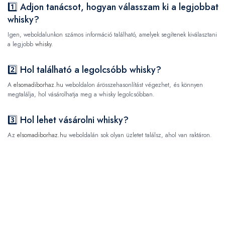
1️⃣ Adjon tanácsot, hogyan válasszam ki a legjobbat
whisky?
Igen, weboldalunkon számos információ található, amelyek segítenek kiválasztani
a legjobb
whisky
.
2️⃣ Hol található a legolcsóbb whisky?
A
elsomadiborhaz.hu
weboldalon árösszehasonlítást végezhet, és könnyen
megtalálja, hol vásárolhatja meg a whisky legolcsóbban.
3️⃣ Hol lehet vásárolni whisky?
Az
elsomadiborhaz.hu
weboldalán sok olyan üzletet találsz, ahol van raktáron.