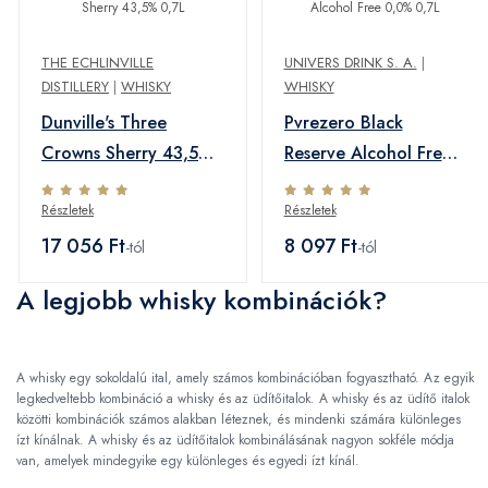
THE ECHLINVILLE
UNIVERS DRINK S. A.
|
DISTILLERY
|
WHISKY
WHISKY
Dunville's Three
Pvrezero Black
Crowns Sherry 43,5%
Reserve Alcohol Free
0,7L
0,0% 0,7L
Részletek
Részletek
17 056 Ft
8 097 Ft
-tól
-tól
A legjobb whisky kombinációk?
A whisky egy sokoldalú ital, amely számos kombinációban fogyasztható. Az egyik
legkedveltebb kombináció a whisky és az üdítőitalok. A whisky és az üdítő italok
közötti kombinációk számos alakban léteznek, és mindenki számára különleges
ízt kínálnak. A whisky és az üdítőitalok kombinálásának nagyon sokféle módja
van, amelyek mindegyike egy különleges és egyedi ízt kínál.