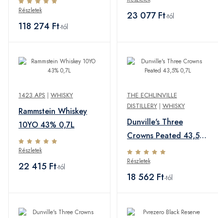
Részletek
23 077 Ft
-tól
118 274 Ft
-tól
1423 APS
|
WHISKY
THE ECHLINVILLE
DISTILLERY
|
WHISKY
Rammstein Whiskey
Dunville's Three
10YO 43% 0,7L
Crowns Peated 43,5%
0,7L
Részletek
Részletek
22 415 Ft
-tól
18 562 Ft
-tól