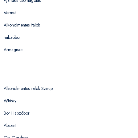
Ajándék csomagolás
Vermut
Alkoholmentes italok
habzóbor
Armagnac
Alkoholmentes italok Szirup
Whisky
Bor Habzóbor
Abszint
Gin Gordons