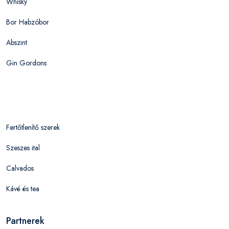
Whisky
Bor Habzóbor
Abszint
Gin Gordons
Fertőtlenítő szerek
Szeszes ital
Calvados
Kávé és tea
Partnerek