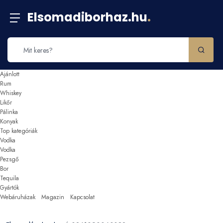
Elsomadiborhaz.hu
.
Ajánlott
Rum
Whiskey
Likőr
Pálinka
Konyak
Top kategóriák
Vodka
Vodka
Pezsgő
Bor
Tequila
Gyártók
Webáruházak
Magazin
Kapcsolat