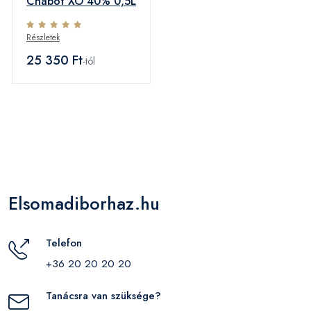
Chabot XO 40% 0,5L
Részletek
25 350 Ft
-tól
Elsomadiborhaz.hu
Telefon
+36 20 20 20 20
Tanácsra van szüksége?