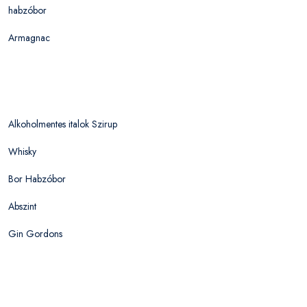
habzóbor
Armagnac
Alkoholmentes italok Szirup
Whisky
Bor Habzóbor
Abszint
Gin Gordons