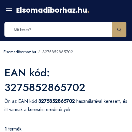
Elsomadiborhaz.hu
.
Elsomadiborhaz.hu
3275852865702
EAN kód:
3275852865702
Ön az EAN kód
3275852865702
használatával keresett, és
itt vannak a keresési eredmények.
1
termék