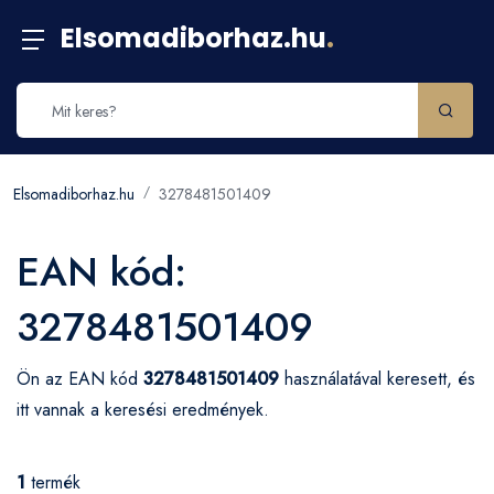
Elsomadiborhaz.hu
.
Elsomadiborhaz.hu
3278481501409
EAN kód:
3278481501409
Ön az EAN kód
3278481501409
használatával keresett, és
itt vannak a keresési eredmények.
1
termék