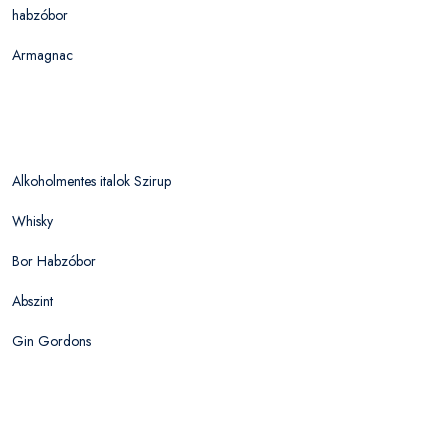
habzóbor
Armagnac
Alkoholmentes italok Szirup
Whisky
Bor Habzóbor
Abszint
Gin Gordons