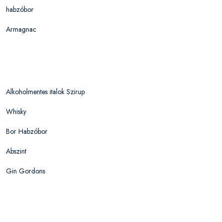
habzóbor
Armagnac
Alkoholmentes italok Szirup
Whisky
Bor Habzóbor
Abszint
Gin Gordons