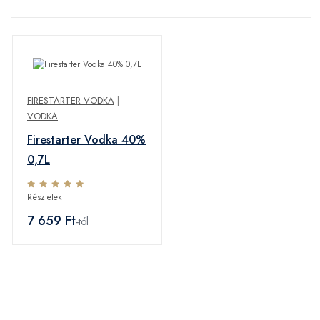
FIRESTARTER VODKA
|
VODKA
Firestarter Vodka 40%
0,7L
Részletek
7 659 Ft
-tól