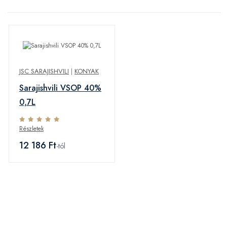
JSC SARAJISHVILI
|
KONYAK
Sarajishvili VSOP 40%
0,7L
Részletek
12 186 Ft
-tól