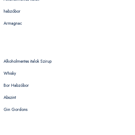
habzóbor
Armagnac
Alkoholmentes italok Szirup
Whisky
Bor Habzóbor
Abszint
Gin Gordons