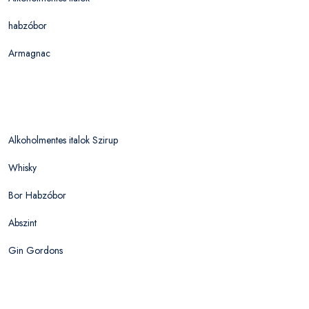
habzóbor
Armagnac
Alkoholmentes italok Szirup
Whisky
Bor Habzóbor
Abszint
Gin Gordons