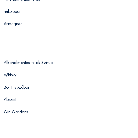
habzóbor
Armagnac
Alkoholmentes italok Szirup
Whisky
Bor Habzóbor
Abszint
Gin Gordons