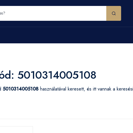
ód: 5010314005108
ód
5010314005108
használatával keresett, és itt vannak a keresé