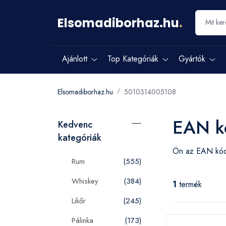
Elsomadiborhaz.hu
.
Ajánlott
Top Kategóriák
Gyártók
Elsomadiborhaz.hu
5010314005108
EAN k
Kedvenc
kategóriák
Ön az EAN k
Rum
(555)
Whiskey
(384)
1
termék
Likőr
(245)
Pálinka
(173)