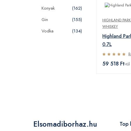
Konyak
(162)
Gin
(155)
HIGHLAND PARK 
WHISKEY
Vodka
(134)
Highland Pa
0,7L
R
59 518 Ft
-tól
Elsomadiborhaz.hu
Top 