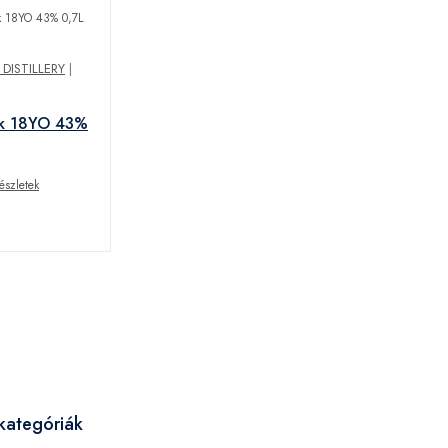
DISTILLERY
|
rk 18YO 43%
észletek
kategóriák