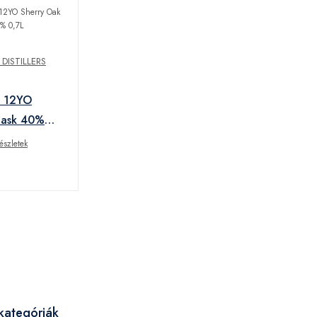
DISTILLERS
n 12YO
Cask 40%
észletek
kategóriák