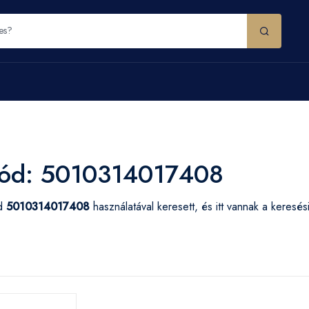
ód: 5010314017408
ód
5010314017408
használatával keresett, és itt vannak a keresé