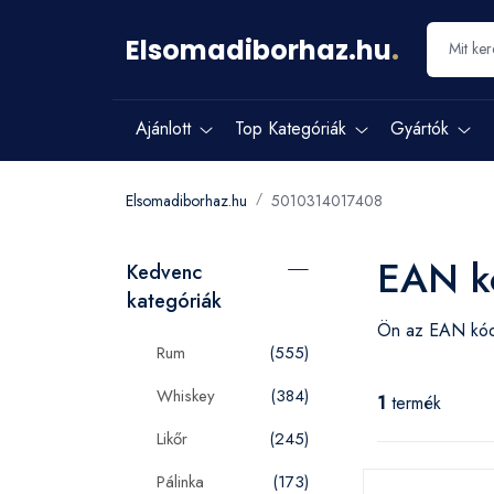
Elsomadiborhaz.hu
.
Ajánlott
Top Kategóriák
Gyártók
Elsomadiborhaz.hu
5010314017408
EAN k
Kedvenc
kategóriák
Ön az EAN k
Rum
(555)
Whiskey
(384)
1
termék
Likőr
(245)
Pálinka
(173)