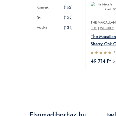
Konyak
(162)
Gin
(155)
THE MACALLAN 
Vodka
(134)
LTD.
|
WHISKEY
The Macalla
Sherry Oak 
0,7L
R
49 714 Ft
-tól
Elsomadiborhaz.hu
Top 