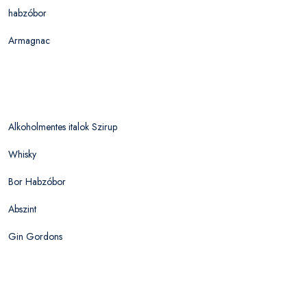
habzóbor
Armagnac
Alkoholmentes italok Szirup
Whisky
Bor Habzóbor
Abszint
Gin Gordons