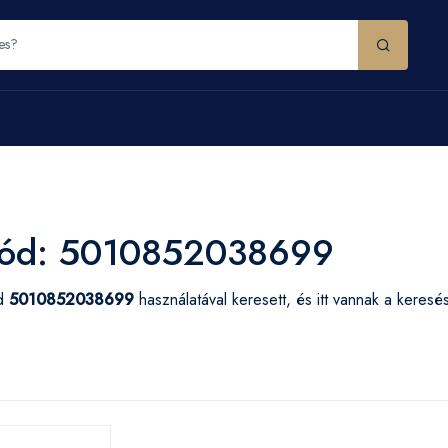
ód: 5010852038699
ód
5010852038699
használatával keresett, és itt vannak a keres