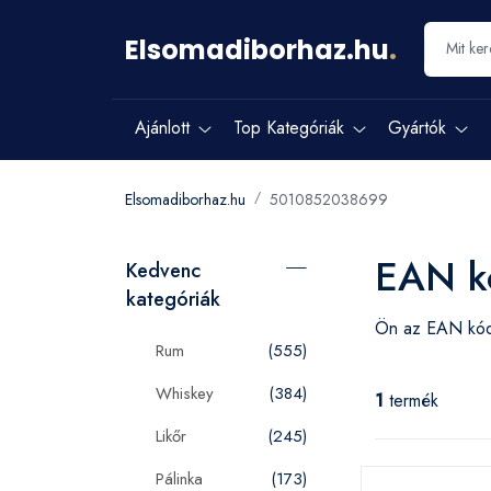
Elsomadiborhaz.hu
.
Ajánlott
Top Kategóriák
Gyártók
Elsomadiborhaz.hu
5010852038699
EAN k
Kedvenc
kategóriák
Ön az EAN k
Rum
(555)
Whiskey
(384)
1
termék
Likőr
(245)
Pálinka
(173)