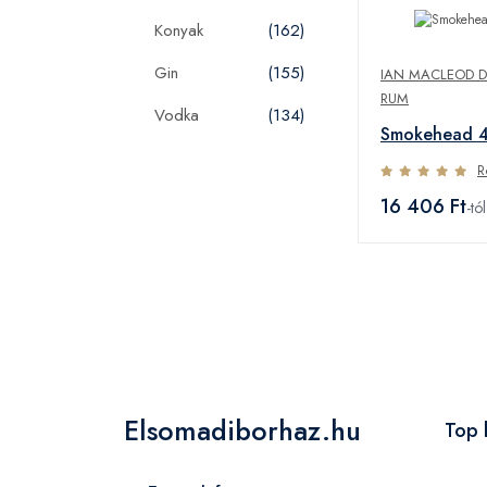
Konyak
(162)
Gin
(155)
IAN MACLEOD DI
RUM
Vodka
(134)
Smokehead 4
R
16 406 Ft
-tól
Elsomadiborhaz.hu
Top 