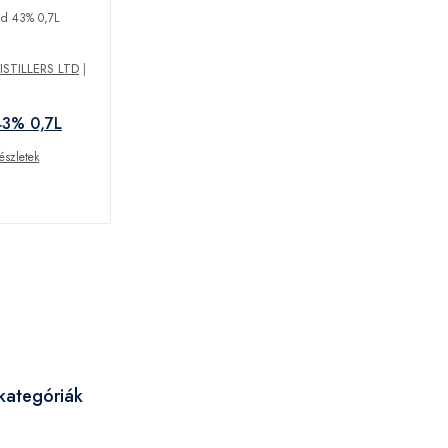
STILLERS LTD
|
3% 0,7L
észletek
kategóriák