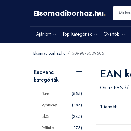
Elsomadiborhaz.hu
.
Ajánlott
Top Kategóriák
Gyártók
Elsomadiborhaz.hu
5099873009505
EAN k
Kedvenc
kategóriák
Ön az EAN k
Rum
(555)
Whiskey
(384)
1
termék
Likőr
(245)
Pálinka
(173)