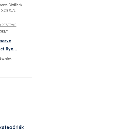
 RESERVE
SKEY
serve
lect Rye
észletek
kategóriák