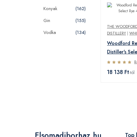
Konyak
(162)
Gin
(155)
THE WOODFORD
Vodka
(134)
DISTILLERY
|
WHI
Woodford Re
Distiller's Se
45,2% 0,7L
R
18 138 Ft
-tól
Elsomadiborhaz.hu
Top 