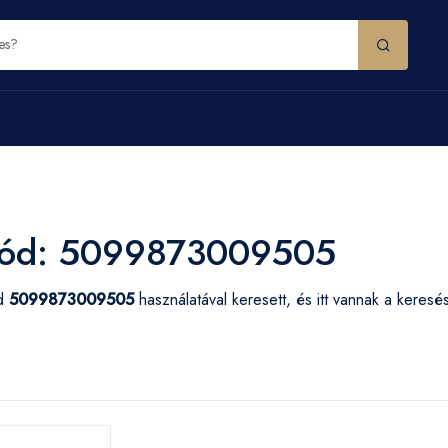
ód: 5099873009505
ód
5099873009505
használatával keresett, és itt vannak a keres