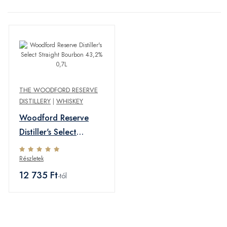
THE WOODFORD RESERVE
DISTILLERY
|
WHISKEY
Woodford Reserve
Distiller's Select
Straight Bourbon
Részletek
43,2% 0,7L
12 735 Ft
-tól