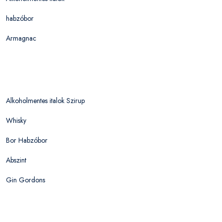
habzóbor
Armagnac
Alkoholmentes italok Szirup
Whisky
Bor Habzóbor
Abszint
Gin Gordons