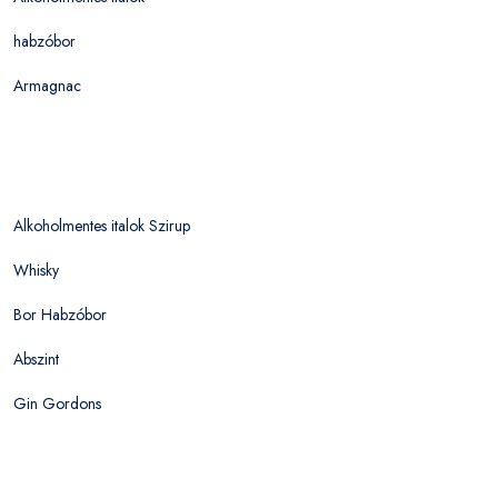
habzóbor
Armagnac
Alkoholmentes italok Szirup
Whisky
Bor Habzóbor
Abszint
Gin Gordons