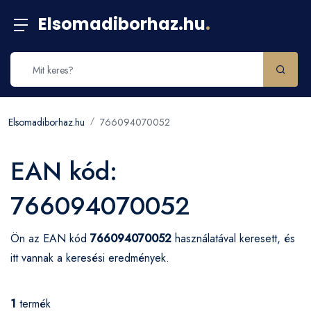
Elsomadiborhaz.hu
.
Elsomadiborhaz.hu
766094070052
EAN kód:
766094070052
Ön az EAN kód
766094070052
használatával keresett, és
itt vannak a keresési eredmények.
1
termék