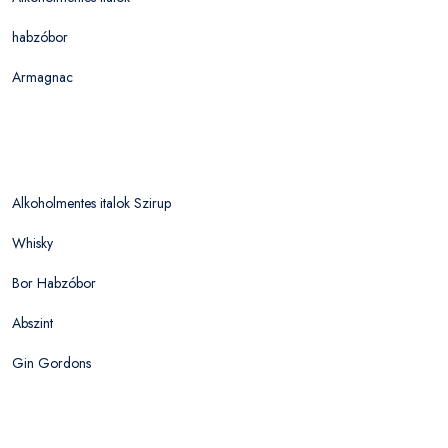
habzóbor
Armagnac
Alkoholmentes italok Szirup
Whisky
Bor Habzóbor
Abszint
Gin Gordons