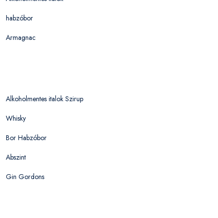
habzóbor
Armagnac
Alkoholmentes italok Szirup
Whisky
Bor Habzóbor
Abszint
Gin Gordons