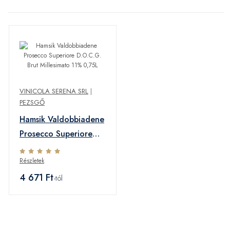
VINICOLA SERENA SRL
|
PEZSGŐ
Hamsik Valdobbiadene
Prosecco Superiore
D.O.C.G. Brut
Részletek
Millesimato 11% 0,75L
4 671 Ft
-tól