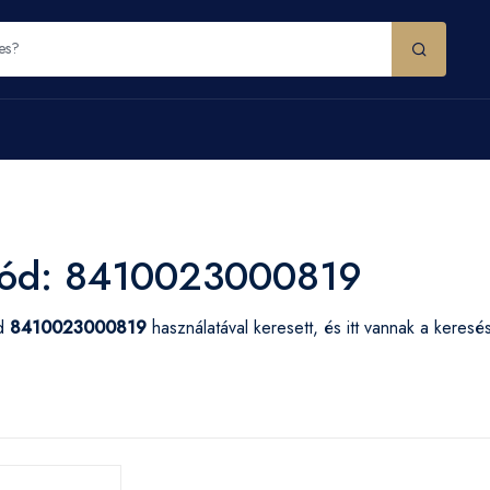
ód: 8410023000819
ód
8410023000819
használatával keresett, és itt vannak a keres