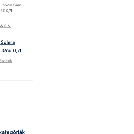
S S.A.
|
 Solera
a 36% 0,7L
észletek
kategóriák