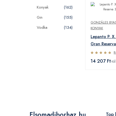
Konyak
(162)
Gin
(155)
GONZÁLES BYAS
Vodka
(134)
KONYAK
Lepanto P. X.
Gran Reserv
R
14 207 Ft
-tól
Elsomadiborhaz.hu
Top 