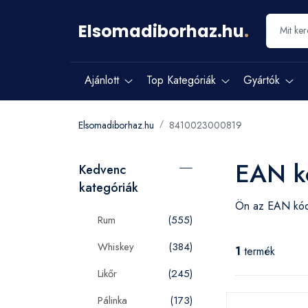
Elsomadiborhaz.hu
.
Ajánlott
Top Kategóriák
Gyártók
Elsomadiborhaz.hu
8410023000819
EAN k
Kedvenc
kategóriák
Ön az EAN k
Rum
(555)
Whiskey
(384)
1
termék
Likőr
(245)
Pálinka
(173)