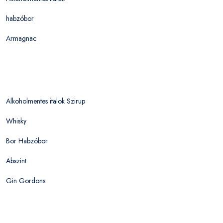
habzóbor
Armagnac
Alkoholmentes italok Szirup
Whisky
Bor Habzóbor
Abszint
Gin Gordons