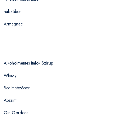
habzóbor
Armagnac
Alkoholmentes italok Szirup
Whisky
Bor Habzóbor
Abszint
Gin Gordons