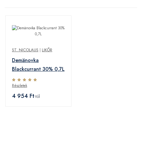
ST. NICOLAUS
|
LIKŐR
Demänovka
Blackcurrant 30% 0,7L
Részletek
4 954 Ft
-tól