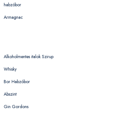
habzóbor
Armagnac
Alkoholmentes italok Szirup
Whisky
Bor Habzóbor
Abszint
Gin Gordons