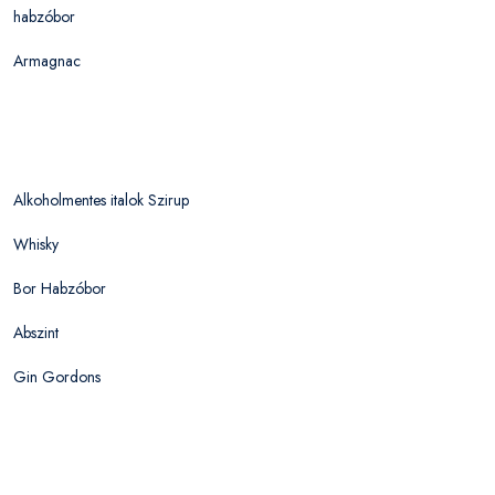
habzóbor
Armagnac
Alkoholmentes italok Szirup
Whisky
Bor Habzóbor
Abszint
Gin Gordons