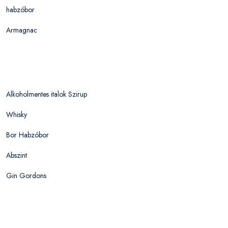
habzóbor
Armagnac
Alkoholmentes italok Szirup
Whisky
Bor Habzóbor
Abszint
Gin Gordons