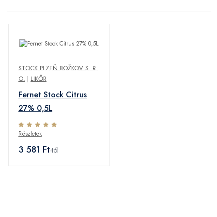
STOCK PLZEŇ BOŽKOV S. R.
O.
|
LIKŐR
Fernet Stock Citrus
27% 0,5L
Részletek
3 581 Ft
-tól