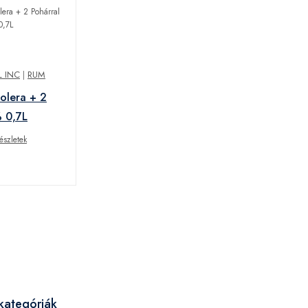
 INC
|
RUM
olera + 2
 0,7L
észletek
l
kategóriák