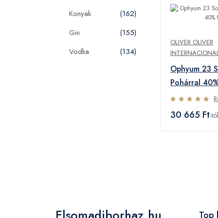
Konyak
(162)
Gin
(155)
OLIVER OLIVER
Vodka
(134)
INTERNACIONAL
Ophyum 23 S
Pohárral 40%
R
30 665 Ft
-tó
Elsomadiborhaz.hu
Top 