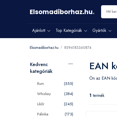
Elsomadiborhaz.hu
.
Ajánlott
Top Kategóriák
Gyártók
Elsomadiborhaz.hu
8594183360874
EAN k
Kedvenc
kategóriák
Ön az EAN k
Rum
(555)
Whiskey
(384)
1
termék
Likőr
(245)
Pálinka
(173)