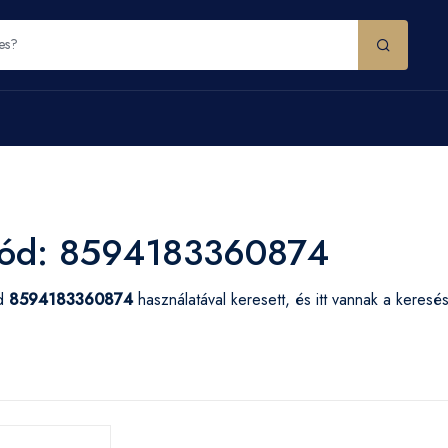
ód: 8594183360874
ód
8594183360874
használatával keresett, és itt vannak a keres