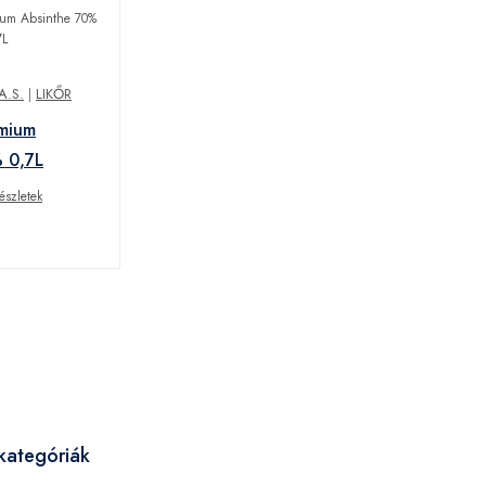
A.S.
|
LIKŐR
emium
 0,7L
észletek
kategóriák