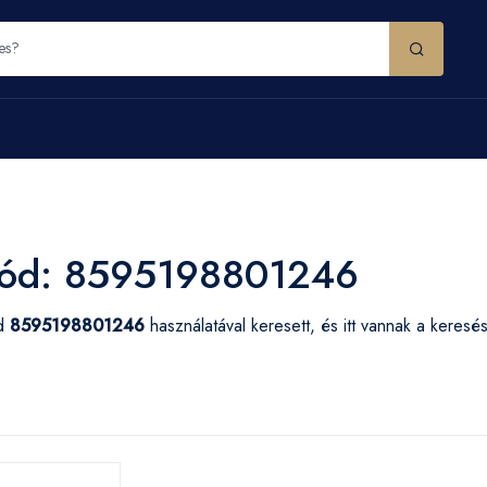
ód: 8595198801246
ód
8595198801246
használatával keresett, és itt vannak a keres