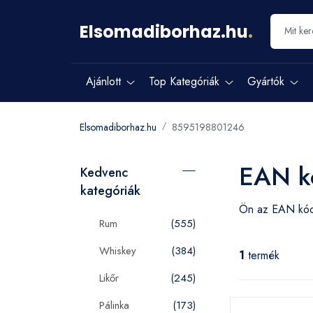
Elsomadiborhaz.hu
.
Ajánlott
Top Kategóriák
Gyártók
Elsomadiborhaz.hu
8595198801246
EAN k
Kedvenc
kategóriák
Ön az EAN k
Rum
(555)
Whiskey
(384)
1
termék
Likőr
(245)
Pálinka
(173)