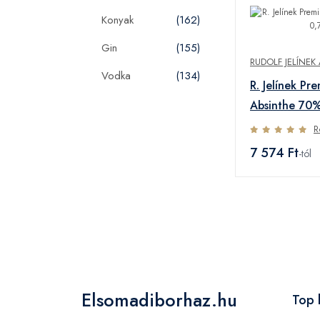
Konyak
(162)
Gin
(155)
RUDOLF JELÍNEK 
Vodka
(134)
R. Jelínek Pr
Absinthe 70%
R
7 574 Ft
-tól
Elsomadiborhaz.hu
Top 