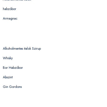
habzóbor
Armagnac
Alkoholmentes italok Szirup
Whisky
Bor Habzóbor
Abszint
Gin Gordons