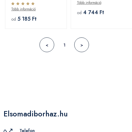
Több információ
Több információ
4 744 Ft
od
5 185 Ft
od
<
1
>
Elsomadiborhaz.hu
Telefon