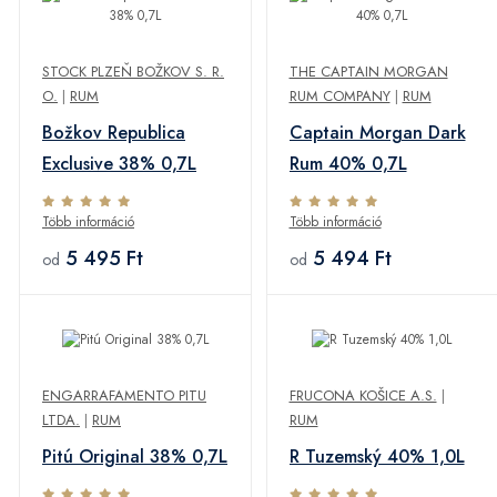
STOCK PLZEŇ BOŽKOV S. R.
THE CAPTAIN MORGAN
O.
|
RUM
RUM COMPANY
|
RUM
Božkov Republica
Captain Morgan Dark
Exclusive 38% 0,7L
Rum 40% 0,7L
Több információ
Több információ
5 495 Ft
5 494 Ft
od
od
ENGARRAFAMENTO PITU
FRUCONA KOŠICE A.S.
|
LTDA.
|
RUM
RUM
Pitú Original 38% 0,7L
R Tuzemský 40% 1,0L