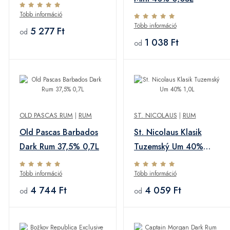
0,7L
Több információ
Több információ
5 277 Ft
od
1 038 Ft
od
OLD PASCAS RUM
|
RUM
ST. NICOLAUS
|
RUM
Old Pascas Barbados
St. Nicolaus Klasik
Dark Rum 37,5% 0,7L
Tuzemský Um 40%
1,0L
Több információ
Több információ
4 744 Ft
4 059 Ft
od
od