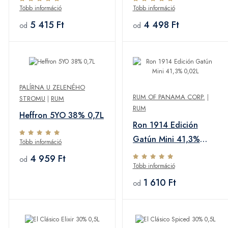
Több információ
Több információ
5 415 Ft
4 498 Ft
od
od
PALÍRNA U ZELENÉHO
RUM OF PANAMA CORP.
|
STROMU
|
RUM
RUM
Heffron 5YO 38% 0,7L
Ron 1914 Edición
Gatún Mini 41,3%
Több információ
0,02L
4 959 Ft
od
Több információ
1 610 Ft
od