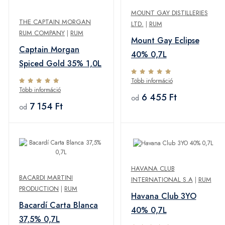
MOUNT GAY DISTILLERIES
THE CAPTAIN MORGAN
LTD.
|
RUM
RUM COMPANY
|
RUM
Mount Gay Eclipse
Captain Morgan
40% 0,7L
Spiced Gold 35% 1,0L
Több információ
Több információ
6 455 Ft
od
7 154 Ft
od
HAVANA CLUB
BACARDI MARTINI
INTERNATIONAL S.A
|
RUM
PRODUCTION
|
RUM
Havana Club 3YO
Bacardí Carta Blanca
40% 0,7L
37,5% 0,7L