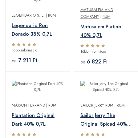
MATUSALEM AND
LEGENDARIO S. L.
|
RUM
COMPANY
|
RUM
Legendario Ron
Matusalem Platino
Dorado 38% 0,7L
40% 0,7L
Több információ
Több információ
7 211 Ft
6 822 Ft
od
od
MAISON FERRAND
|
RUM
SAILOR JERRY RUM
|
RUM
Plantation Original
Sailor Jerry The
Dark 40% 0,7L
Original Spiced 40%
0,7L