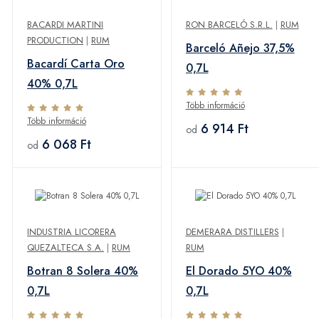
BACARDI MARTINI
RON BARCELÓ S.R.L.
|
RUM
PRODUCTION
|
RUM
Barceló Añejo 37,5%
Bacardí Carta Oro
0,7L
40% 0,7L
Több információ
Több információ
6 914 Ft
od
6 068 Ft
od
INDUSTRIA LICORERA
DEMERARA DISTILLERS
|
QUEZALTECA S.A.
|
RUM
RUM
Botran 8 Solera 40%
El Dorado 5YO 40%
0,7L
0,7L