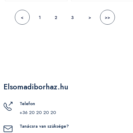
<
1
2
3
>
>>
Elsomadiborhaz.hu
Telefon
+36 20 20 20 20
Tanácsra van szüksége?