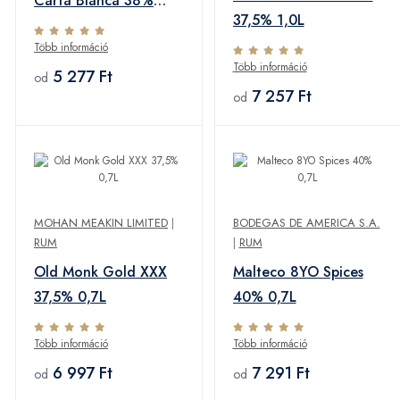
Carta Blanca 38%
37,5% 1,0L
0,7L
Több információ
Több információ
5 277 Ft
od
7 257 Ft
od
MOHAN MEAKIN LIMITED
|
BODEGAS DE AMERICA S.A.
RUM
|
RUM
Old Monk Gold XXX
Malteco 8YO Spices
37,5% 0,7L
40% 0,7L
Több információ
Több információ
6 997 Ft
7 291 Ft
od
od