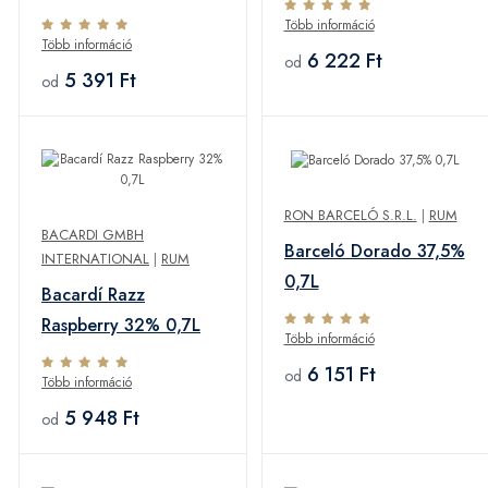
Több információ
Több információ
6 222 Ft
od
5 391 Ft
od
RON BARCELÓ S.R.L.
|
RUM
BACARDI GMBH
Barceló Dorado 37,5%
INTERNATIONAL
|
RUM
0,7L
Bacardí Razz
Raspberry 32% 0,7L
Több információ
6 151 Ft
od
Több információ
5 948 Ft
od