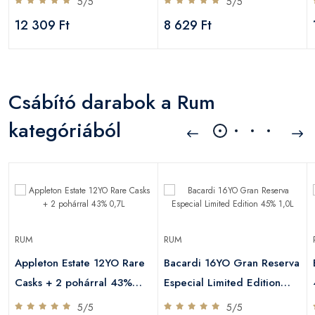
5/5
5/5
12 309 Ft
8 629 Ft
Csábító darabok a Rum
kategóriából
RUM
RUM
Appleton Estate 12YO Rare
Bacardi 16YO Gran Reserva
Casks + 2 pohárral 43%
Especial Limited Edition
0,7L
45% 1,0L
5/5
5/5