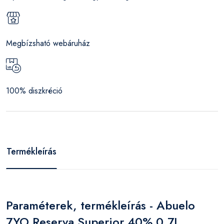
Megbízsható webáruház
100% diszkréció
Termékleírás
Paraméterek, termékleírás - Abuelo
7YO Reserva Superior 40% 0,7L