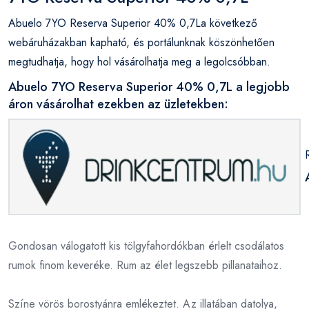
Abuelo 7YO Reserva Superior 40% 0,7La következő
webáruházakban kapható, és portálunknak köszönhetően
megtudhatja, hogy hol vásárolhatja meg a legolcsóbban.
Abuelo 7YO Reserva Superior 40% 0,7L a legjobb
áron vásárolhat ezekben az üzletekben:
Gondosan válogatott kis tölgyfahordókban érlelt csodálatos
rumok finom keveréke. Rum az élet legszebb pillanataihoz.
Színe vörös borostyánra emlékeztet. Az illatában datolya,