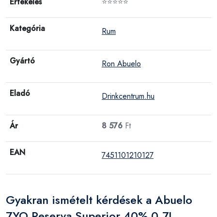
Értékelés
⭐⭐⭐⭐⭐
Kategória
Rum
Gyártó
Ron Abuelo
Eladó
Drinkcentrum.hu
Ár
8 576
Ft
EAN
7451101210127
Gyakran ismételt kérdések a Abuelo
7YO Reserva Superior 40% 0,7L