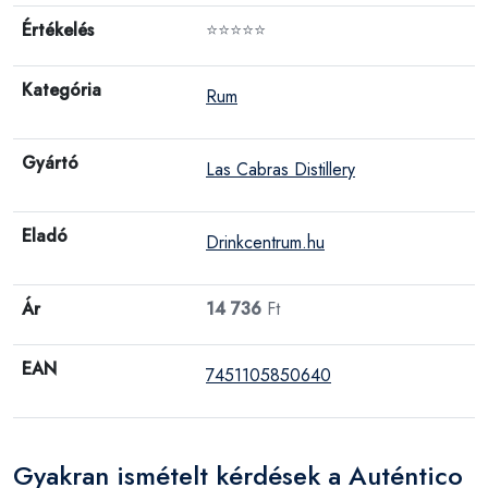
Értékelés
⭐⭐⭐⭐⭐
Kategória
Rum
Gyártó
Las Cabras Distillery
Eladó
Drinkcentrum.hu
Ár
14 736
Ft
EAN
7451105850640
Gyakran ismételt kérdések a Auténtico