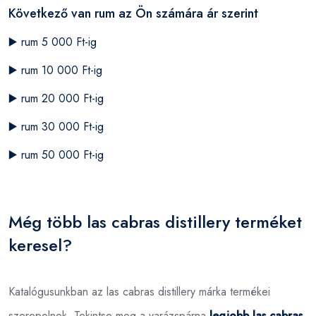
Következő van rum az Ön számára ár szerint
▶️
rum 5 000 Ft-ig
▶️
rum 10 000 Ft-ig
▶️
rum 20 000 Ft-ig
▶️
rum 30 000 Ft-ig
▶️
rum 50 000 Ft-ig
Még több las cabras distillery terméket
keresel?
Katalógusunkban az las cabras distillery márka termékei
szerepelnek. Tekintse meg a varázspárna
legjobb las cabras