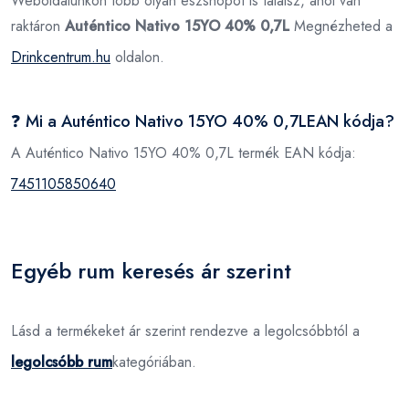
Weboldalunkon több olyan eszshopot is találsz, ahol van
raktáron
Auténtico Nativo 15YO 40% 0,7L
Megnézheted a
Drinkcentrum.hu
oldalon.
❓ Mi a Auténtico Nativo 15YO 40% 0,7LEAN kódja?
A Auténtico Nativo 15YO 40% 0,7L termék EAN kódja:
7451105850640
Egyéb rum keresés ár szerint
Lásd a termékeket ár szerint rendezve a legolcsóbbtól a
legolcsóbb rum
kategóriában.