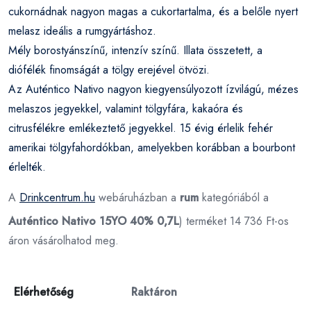
cukornádnak nagyon magas a cukortartalma, és a belőle nyert
melasz ideális a rumgyártáshoz.
Mély borostyánszínű, intenzív színű. Illata összetett, a
diófélék finomságát a tölgy erejével ötvözi.
Az Auténtico Nativo nagyon kiegyensúlyozott ízvilágú, mézes
melaszos jegyekkel, valamint tölgyfára, kakaóra és
citrusfélékre emlékeztető jegyekkel. 15 évig érlelik fehér
amerikai tölgyfahordókban, amelyekben korábban a bourbont
érlelték.
A
Drinkcentrum.hu
webáruházban a
rum
kategóriából a
Auténtico Nativo 15YO 40% 0,7L
) terméket 14 736 Ft-os
áron vásárolhatod meg.
Elérhetőség
Raktáron