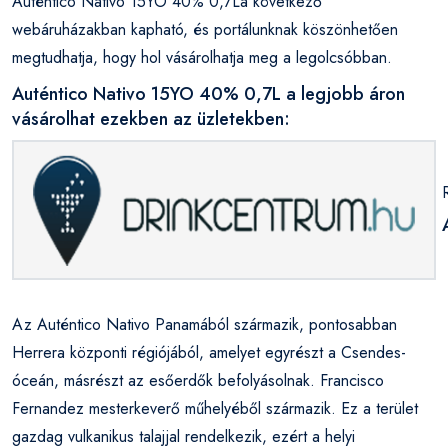
Auténtico Nativo 15YO 40% 0,7La következő
webáruházakban kapható, és portálunknak köszönhetően
megtudhatja, hogy hol vásárolhatja meg a legolcsóbban.
Auténtico Nativo 15YO 40% 0,7L a legjobb áron
vásárolhat ezekben az üzletekben:
Az Auténtico Nativo Panamából származik, pontosabban
Herrera központi régiójából, amelyet egyrészt a Csendes-
óceán, másrészt az esőerdők befolyásolnak. Francisco
Fernandez mesterkeverő műhelyéből származik. Ez a terület
gazdag vulkanikus talajjal rendelkezik, ezért a helyi