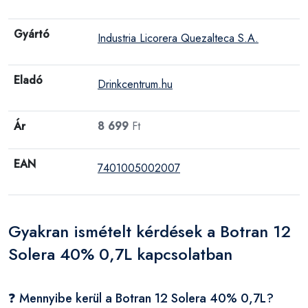
Gyártó
Industria Licorera Quezalteca S.A.
Eladó
Drinkcentrum.hu
Ár
8 699
Ft
EAN
7401005002007
Gyakran ismételt kérdések a Botran 12
Solera 40% 0,7L kapcsolatban
❓ Mennyibe kerül a Botran 12 Solera 40% 0,7L?