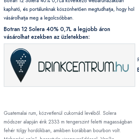
Botran 12 Solera 40% 0,7La következő webáruházakban
kapható, és portálunknak köszönhetően megtudhatja, hogy hol
vásárolhatja meg a legolcsóbban.
Botran 12 Solera 40% 0,7L a legjobb áron
vásárolhat ezekben az üzletekben:
Guatemalai rum, közvetlenül cukornád levéből. Solera
módszer alapján érik 2333 m tengerszint feletti magasságban
fehér tölgy hordókban, amikben korábban bourbon volt.