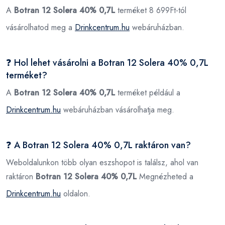
A
Botran 12 Solera 40% 0,7L
terméket 8 699Ft-tól
vásárolhatod meg a
Drinkcentrum.hu
webáruházban.
❓ Hol lehet vásárolni a Botran 12 Solera 40% 0,7L
terméket?
A
Botran 12 Solera 40% 0,7L
terméket például a
Drinkcentrum.hu
webáruházban vásárolhatja meg.
❓ A Botran 12 Solera 40% 0,7L raktáron van?
Weboldalunkon több olyan eszshopot is találsz, ahol van
raktáron
Botran 12 Solera 40% 0,7L
Megnézheted a
Drinkcentrum.hu
oldalon.