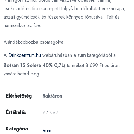
Mahagóni színű, borostyán visszaverődéssel. Vanília,
csokoládé és finoman égett tölgyfahordók illatát érezni rajta,
aszalt gyümölcsök és fűszerek könnyed tónusával. Telt és
harmonikus az íze.
Ajándékdobozba csomagolva.
A
Drinkcentrum.hu
webáruházban a
rum
kategóriából a
Botran 12 Solera 40% 0,7L
) terméket 8 699 Ft-os áron
vásárolhatod meg.
Elérhetőség
Raktáron
Értékelés
⭐⭐⭐⭐⭐
Kategória
Rum