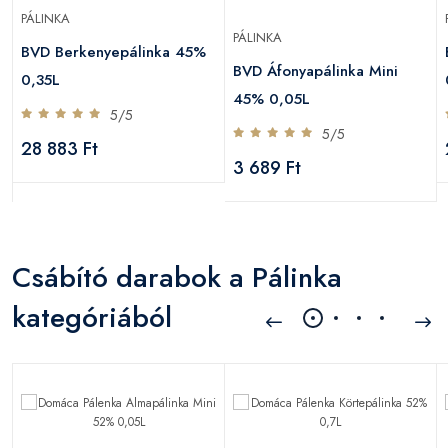
PÁLINKA
PÁLINKA
BVD Berkenyepálinka 45%
BVD Áfonyapálinka Mini
0,35L
45% 0,05L
5/5
5/5
28 883 Ft
3 689 Ft
Csábító darabok a Pálinka
kategóriából