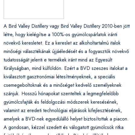
A Bird Valley Distillery vagy Bird Valley Distillery 2010-ben jött
létre, hogy kielégítse a 100%-os gyümölcspárlatok iránti
növekvő keresletet. Ez a kereslet az alkoholtartalmú italok
minőségi választékának újjáéledését és a fogyasztók növekvő
tudatosságát jelenti e termékek iránt mind az Egyesült
Királyságban, mind külföldön. Ezért a BVD szeszes italokat a
kiválasztott gasztronómiai létesítményeknek, a speciális
csemegeboltoknak és a minőséget kedvelő személyeknek
szánjuk. Hosszú hónapokat szenteltek a legmegfelelőbb
gyümölcsfajták és feldolgozási módszerek keresésének,
valamint az eredeti technológiai eljárások kifejlesztésének,
amelyek a BVD-nek egyedülálló helyet biztosítottak a piacon.
A gondosan, kézzel szedett és válogatott gyümölcsök ritka