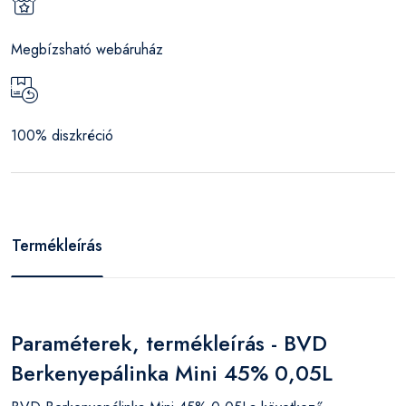
Megbízsható webáruház
100% diszkréció
Termékleírás
Paraméterek, termékleírás - BVD
Berkenyepálinka Mini 45% 0,05L