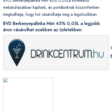
BVD Berkenyepálinka Mini 45% 0,05La következő
webáruházakban kapható, és portálunknak köszönhetően
megtudhatja, hogy hol vásárolhatja meg a legolcsóbban.
BVD Berkenyepálinka Mini 45% 0,05L a legjobb
áron vásárolhat ezekben az üzletekben: