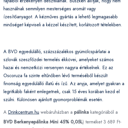
fajtáiból érzékenyen desztillálnak. Büszkén állítják, hogy nem
használnak semmilyen mesterséges aromát vagy
ízesítőanyagot. A kézműves gyártás a lehető legmagasabb
minőséget képviseli a kézzel készített, korlátozott tételekben.
A BVD egyedülálló, százszázalékos gyümölcspárlatai a
szlovák szeszfőzdei termelés ékkövei, amelyeket számos
hazai és nemzetközi versenyen nagyra értékelnek. Ez az
Oscoruza fa szinte eltűnőben lévő terméséből készült
finomság egyedülálló illatú és ízű. Az anyja, amelyet gyakran a
legritkább faként emlegetnek, csak 15 éves korában kezd el
szülni. Különösen ajánlott gyomorproblémák esetén.
A
Drinkcentrum.hu
webáruházban a
pálinka
kategóriából a
BVD Berkenyepálinka Mini 45% 0,05L
) terméket 3 689 Ft-