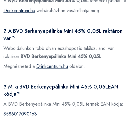
A
BVD Berkenyepálinka Mini 45% 0,05L
terméket például a
Drinkcentrum.hu
webáruházban vásárolhatja meg.
❓ A BVD Berkenyepálinka Mini 45% 0,05L raktáron
van?
Weboldalunkon több olyan eszshopot is találsz, ahol van
raktáron
BVD Berkenyepálinka Mini 45% 0,05L
Megnézheted a
Drinkcentrum.hu
oldalon.
❓ Mi a BVD Berkenyepálinka Mini 45% 0,05LEAN
kódja?
A BVD Berkenyepálinka Mini 45% 0,05L termék EAN kódja:
8586017090163