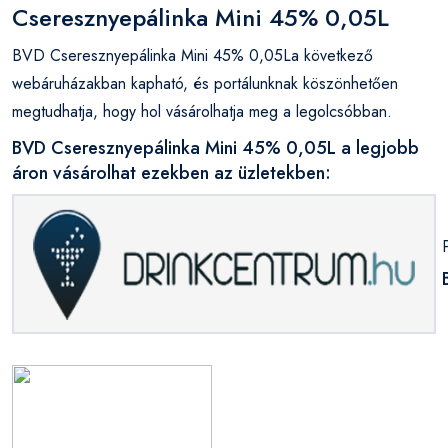
Cseresznyepálinka Mini 45% 0,05L
BVD Cseresznyepálinka Mini 45% 0,05La következő
webáruházakban kapható, és portálunknak köszönhetően
megtudhatja, hogy hol vásárolhatja meg a legolcsóbban.
BVD Cseresznyepálinka Mini 45% 0,05L a legjobb
áron vásárolhat ezekben az üzletekben: