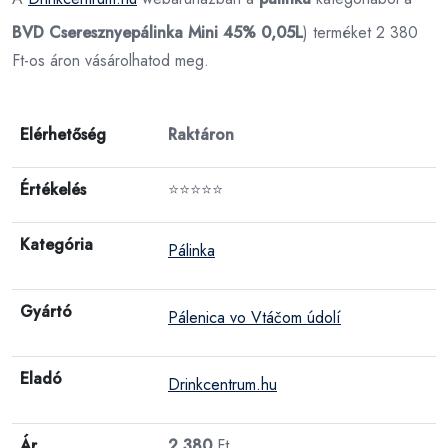
BVD Cseresznyepálinka Mini 45% 0,05L
) terméket 2 380
Ft-os áron vásárolhatod meg.
Elérhetőség
Raktáron
Értékelés
⭐⭐⭐⭐⭐
Kategória
Pálinka
Gyártó
Pálenica vo Vtáčom údolí
Eladó
Drinkcentrum.hu
Ár
2 380
Ft