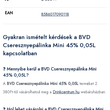
EAN
8586017090118
Gyakran ismételt kérdések a BVD
Cseresznyepálinka Mini 45% 0,05L
kapcsolatban
❓ Mennyibe kerül a BVD Cseresznyepálinka Mini
45% 0,05L?
A
BVD Cseresznyepálinka Mini 45% 0,05L
terméket 2
380Ft-tól vásárolhatod meg a
Drinkcentrum.hu
webáruházban.
❓ Hol lehet vásárolni a BVD Cseresznyepálinka Mini