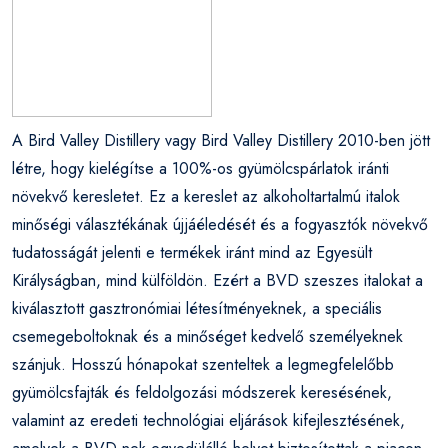
A Bird Valley Distillery vagy Bird Valley Distillery 2010-ben jött
létre, hogy kielégítse a 100%-os gyümölcspárlatok iránti
növekvő keresletet. Ez a kereslet az alkoholtartalmú italok
minőségi választékának újjáéledését és a fogyasztók növekvő
tudatosságát jelenti e termékek iránt mind az Egyesült
Királyságban, mind külföldön. Ezért a BVD szeszes italokat a
kiválasztott gasztronómiai létesítményeknek, a speciális
csemegeboltoknak és a minőséget kedvelő személyeknek
szánjuk. Hosszú hónapokat szenteltek a legmegfelelőbb
gyümölcsfajták és feldolgozási módszerek keresésének,
valamint az eredeti technológiai eljárások kifejlesztésének,