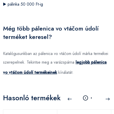
▶️
pálinka 50 000 Ft-ig
Még több pálenica vo vtáčom údolí
terméket keresel?
Katalógusunkban az pálenica vo vtáčom údolí márka termékei
szerepelnek. Tekintse meg a varázspárna
legjobb pálenica
vo vtáčom údolí termékeinek
kínálatát.
Hasonló termékek