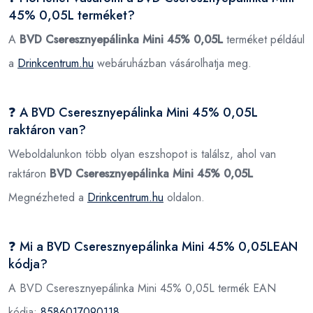
45% 0,05L terméket?
A
BVD Cseresznyepálinka Mini 45% 0,05L
terméket például
a
Drinkcentrum.hu
webáruházban vásárolhatja meg.
❓ A BVD Cseresznyepálinka Mini 45% 0,05L
raktáron van?
Weboldalunkon több olyan eszshopot is találsz, ahol van
raktáron
BVD Cseresznyepálinka Mini 45% 0,05L
Megnézheted a
Drinkcentrum.hu
oldalon.
❓ Mi a BVD Cseresznyepálinka Mini 45% 0,05LEAN
kódja?
A BVD Cseresznyepálinka Mini 45% 0,05L termék EAN
kódja:
8586017090118