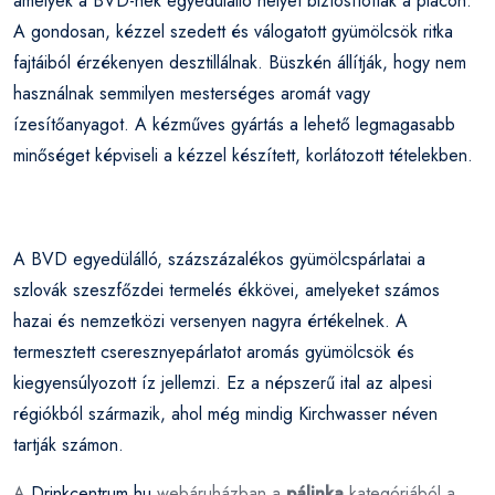
amelyek a BVD-nek egyedülálló helyet biztosítottak a piacon.
A gondosan, kézzel szedett és válogatott gyümölcsök ritka
fajtáiból érzékenyen desztillálnak. Büszkén állítják, hogy nem
használnak semmilyen mesterséges aromát vagy
ízesítőanyagot. A kézműves gyártás a lehető legmagasabb
minőséget képviseli a kézzel készített, korlátozott tételekben.
A BVD egyedülálló, százszázalékos gyümölcspárlatai a
szlovák szeszfőzdei termelés ékkövei, amelyeket számos
hazai és nemzetközi versenyen nagyra értékelnek. A
termesztett cseresznyepárlatot aromás gyümölcsök és
kiegyensúlyozott íz jellemzi. Ez a népszerű ital az alpesi
régiókból származik, ahol még mindig Kirchwasser néven
tartják számon.
A
Drinkcentrum.hu
webáruházban a
pálinka
kategóriából a