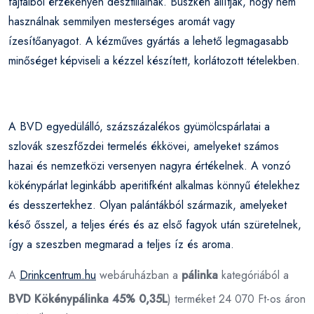
fajtáiból érzékenyen desztillálnak. Büszkén állítják, hogy nem
használnak semmilyen mesterséges aromát vagy
ízesítőanyagot. A kézműves gyártás a lehető legmagasabb
minőséget képviseli a kézzel készített, korlátozott tételekben.
A BVD egyedülálló, százszázalékos gyümölcspárlatai a
szlovák szeszfőzdei termelés ékkövei, amelyeket számos
hazai és nemzetközi versenyen nagyra értékelnek. A vonzó
kökénypárlat leginkább aperitifként alkalmas könnyű ételekhez
és desszertekhez. Olyan palántákból származik, amelyeket
késő ősszel, a teljes érés és az első fagyok után szüretelnek,
így a szeszben megmarad a teljes íz és aroma.
A
Drinkcentrum.hu
webáruházban a
pálinka
kategóriából a
BVD Kökénypálinka 45% 0,35L
) terméket 24 070 Ft-os áron