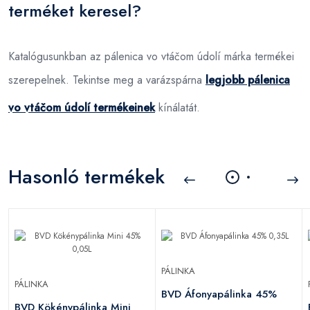
terméket keresel?
Katalógusunkban az pálenica vo vtáčom údolí márka termékei
szerepelnek. Tekintse meg a varázspárna
legjobb pálenica
vo vtáčom údolí termékeinek
kínálatát.
Hasonló termékek
PÁLINKA
PÁLINKA
BVD Áfonyapálinka 45%
BVD Kökénypálinka Mini