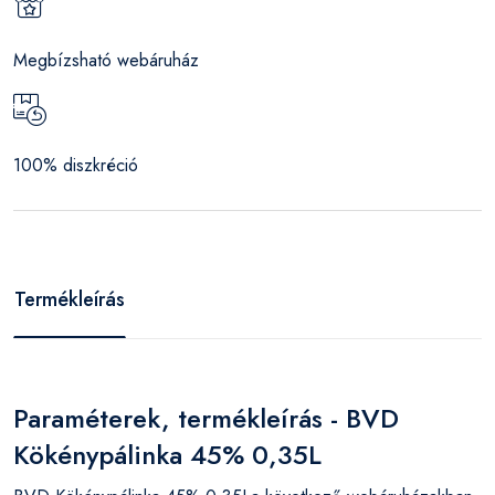
Megbízsható webáruház
100% diszkréció
Termékleírás
Paraméterek, termékleírás - BVD
Kökénypálinka 45% 0,35L