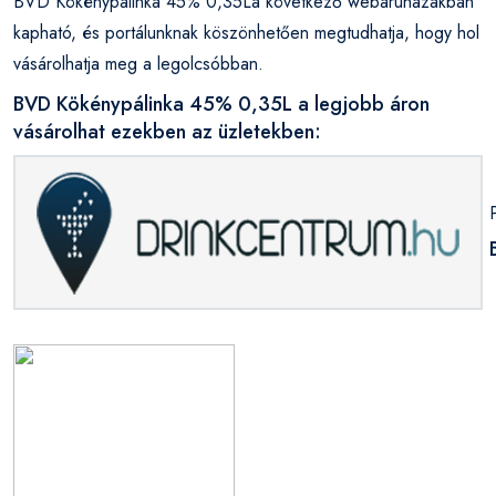
BVD Kökénypálinka 45% 0,35La következő webáruházakban
kapható, és portálunknak köszönhetően megtudhatja, hogy hol
vásárolhatja meg a legolcsóbban.
BVD Kökénypálinka 45% 0,35L a legjobb áron
vásárolhat ezekben az üzletekben: