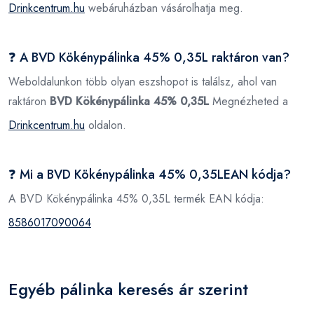
Drinkcentrum.hu
webáruházban vásárolhatja meg.
❓ A BVD Kökénypálinka 45% 0,35L raktáron van?
Weboldalunkon több olyan eszshopot is találsz, ahol van
raktáron
BVD Kökénypálinka 45% 0,35L
Megnézheted a
Drinkcentrum.hu
oldalon.
❓ Mi a BVD Kökénypálinka 45% 0,35LEAN kódja?
A BVD Kökénypálinka 45% 0,35L termék EAN kódja:
8586017090064
Egyéb pálinka keresés ár szerint