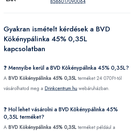
8586017090064
Gyakran ismételt kérdések a BVD
Kökénypálinka 45% 0,35L
kapcsolatban
❓ Mennyibe kerül a BVD Kökénypálinka 45% 0,35L?
A
BVD Kökénypálinka 45% 0,35L
terméket 24 070Ft-tól
vásárolhatod meg a
Drinkcentrum.hu
webáruházban.
❓ Hol lehet vásárolni a BVD Kökénypálinka 45%
0,35L terméket?
A
BVD Kökénypálinka 45% 0,35L
terméket például a