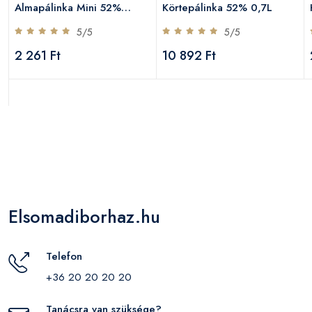
Almapálinka Mini 52%
Körtepálinka 52% 0,7L
0,05L
5/5
5/5
2 261 Ft
10 892 Ft
Elsomadiborhaz.hu
Telefon
+36 20 20 20 20
Tanácsra van szüksége?