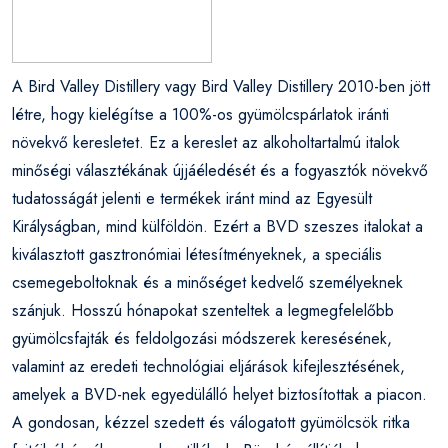
A Bird Valley Distillery vagy Bird Valley Distillery 2010-ben jött
létre, hogy kielégítse a 100%-os gyümölcspárlatok iránti
növekvő keresletet. Ez a kereslet az alkoholtartalmú italok
minőségi választékának újjáéledését és a fogyasztók növekvő
tudatosságát jelenti e termékek iránt mind az Egyesült
Királyságban, mind külföldön. Ezért a BVD szeszes italokat a
kiválasztott gasztronómiai létesítményeknek, a speciális
csemegeboltoknak és a minőséget kedvelő személyeknek
szánjuk. Hosszú hónapokat szenteltek a legmegfelelőbb
gyümölcsfajták és feldolgozási módszerek keresésének,
valamint az eredeti technológiai eljárások kifejlesztésének,
amelyek a BVD-nek egyedülálló helyet biztosítottak a piacon.
A gondosan, kézzel szedett és válogatott gyümölcsök ritka