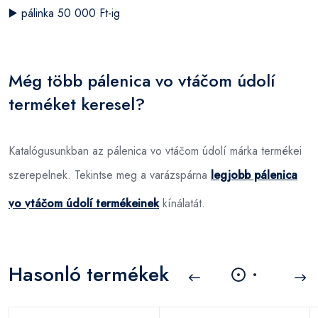
▶️
pálinka 50 000 Ft-ig
Még több pálenica vo vtáčom údolí
terméket keresel?
Katalógusunkban az pálenica vo vtáčom údolí márka termékei
szerepelnek. Tekintse meg a varázspárna
legjobb pálenica
vo vtáčom údolí termékeinek
kínálatát.
Hasonló termékek