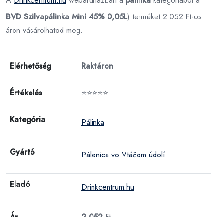
A
Drinkcentrum.hu
webáruházban a
pálinka
kategóriából a
BVD Szilvapálinka Mini 45% 0,05L
) terméket 2 052 Ft-os
áron vásárolhatod meg.
Elérhetőség
Raktáron
Értékelés
⭐⭐⭐⭐⭐
Kategória
Pálinka
Gyártó
Pálenica vo Vtáčom údolí
Eladó
Drinkcentrum.hu
Ár
2 052
Ft