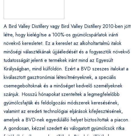
A Bird Valley Distillery vagy Bird Valley Distillery 2010-ben jött
létre, hogy kielégítse a 100%-os gyümölcspárlatok iránti
növekvő keresletet. Ez a kereslet az alkoholtartalmú italok
minőségi választékának újjáéledését és a fogyasztók növekvő
tudatosságát jelenti e termékek iránt mind az Egyesült
Királyságban, mind külföldön. Ezért a BVD szeszes italokat a
kiválasztott gasztronómiai létesítményeknek, a speciális
csemegeboltoknak és a minőséget kedvelő személyeknek
szánjuk. Hosszú hónapokat szenteltek a legmegfelelőbb
gyümölcsfajták és feldolgozási módszerek keresésének,
valamint az eredeti technológiai eljárások kifejlesztésének,
amelyek a BVD-nek egyedülálló helyet biztosítottak a piacon.
A gondosan, kézzel szedett és válogatott gyümölcsök ritka