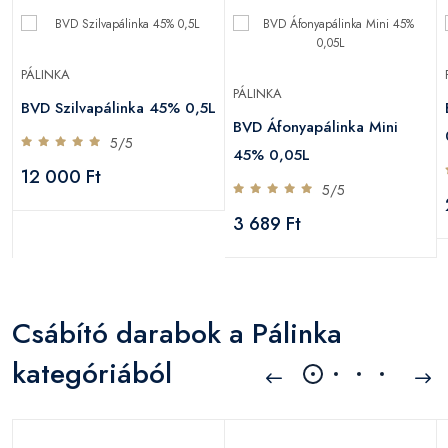
PÁLINKA
PÁLINKA
BVD Szilvapálinka 45% 0,5L
BVD Áfonyapálinka Mini
5/5
45% 0,05L
12 000 Ft
5/5
3 689 Ft
Csábító darabok a Pálinka
kategóriából