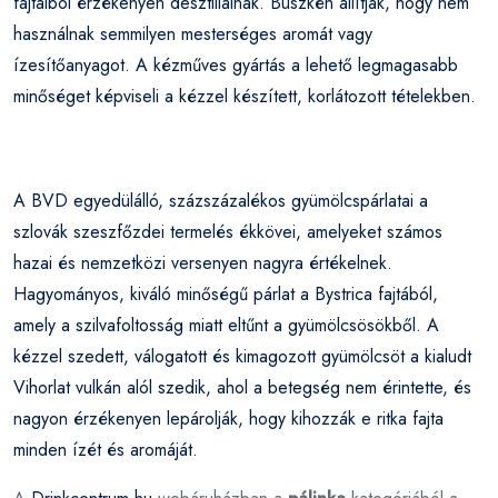
fajtáiból érzékenyen desztillálnak. Büszkén állítják, hogy nem
használnak semmilyen mesterséges aromát vagy
ízesítőanyagot. A kézműves gyártás a lehető legmagasabb
minőséget képviseli a kézzel készített, korlátozott tételekben.
A BVD egyedülálló, százszázalékos gyümölcspárlatai a
szlovák szeszfőzdei termelés ékkövei, amelyeket számos
hazai és nemzetközi versenyen nagyra értékelnek.
Hagyományos, kiváló minőségű párlat a Bystrica fajtából,
amely a szilvafoltosság miatt eltűnt a gyümölcsösökből. A
kézzel szedett, válogatott és kimagozott gyümölcsöt a kialudt
Vihorlat vulkán alól szedik, ahol a betegség nem érintette, és
nagyon érzékenyen lepárolják, hogy kihozzák e ritka fajta
minden ízét és aromáját.