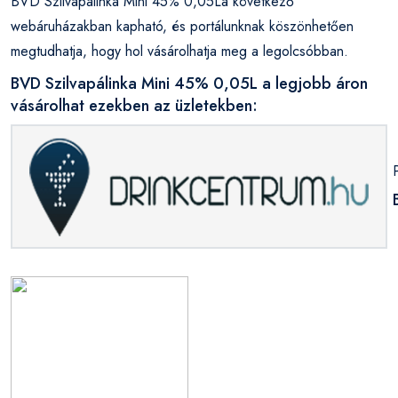
BVD Szilvapálinka Mini 45% 0,05La következő
webáruházakban kapható, és portálunknak köszönhetően
megtudhatja, hogy hol vásárolhatja meg a legolcsóbban.
BVD Szilvapálinka Mini 45% 0,05L a legjobb áron
vásárolhat ezekben az üzletekben: