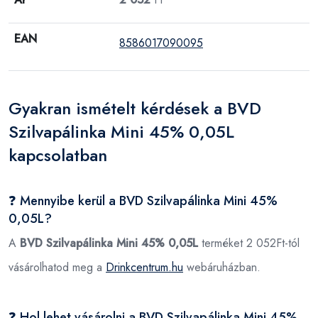
EAN
8586017090095
Gyakran ismételt kérdések a BVD
Szilvapálinka Mini 45% 0,05L
kapcsolatban
❓ Mennyibe kerül a BVD Szilvapálinka Mini 45%
0,05L?
A
BVD Szilvapálinka Mini 45% 0,05L
terméket 2 052Ft-tól
vásárolhatod meg a
Drinkcentrum.hu
webáruházban.
❓ Hol lehet vásárolni a BVD Szilvapálinka Mini 45%