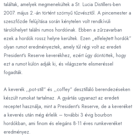
találtak, amelyek megmenekültek a St. Lucia Distillers-ben
2007. május 2.-án történt szörnyű tűzvésztől. A pincemester a
szeszfőzde felújítása során kénytelen volt rendkívüli
tárolóhelyet találni rumos hordóinak. Ebben a zűrzavarban
ezek a hordók rossz helyre kerültek. Ezen „elfelejtett hordók”
olyan rumot eredményeztek, amely túl régi volt az eredeti
President's Reserve keverékhez, ezért úgy döntöttek, hogy
ezt a rumot külön adják ki, és világszerte elismeréssel
fogadták.
A keverék ,,pot-still“ és ,,coffey“ desztilláló berendezéseken
készült rumokat tartalmaz. A gyártás ugyanazt az eredeti
receptet használja, mint a President's Reserve, de a keveréket
a keverés után még érlelik – további 3 évig bourbon
hordókban, ami finom és elegáns 8-11 éves rumkeveréket
eredményez.