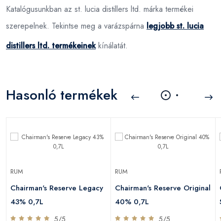
Katalógusunkban az st. lucia distillers ltd. márka termékei
szerepelnek. Tekintse meg a varázspárna
legjobb st. lucia
distillers ltd. termékeinek
kínálatát.
Hasonló termékek
RUM
RUM
l
Chairman's Reserve Legacy
Chairman's Reserve Original
43% 0,7L
40% 0,7L
5/5
5/5