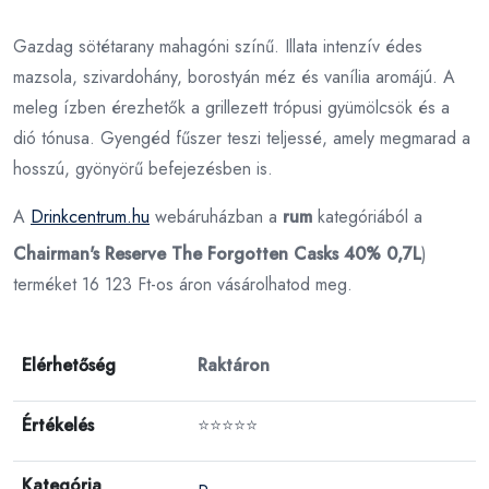
Gazdag sötétarany mahagóni színű. Illata intenzív édes
mazsola, szivardohány, borostyán méz és vanília aromájú. A
meleg ízben érezhetők a grillezett trópusi gyümölcsök és a
dió tónusa. Gyengéd fűszer teszi teljessé, amely megmarad a
hosszú, gyönyörű befejezésben is.
A
Drinkcentrum.hu
webáruházban a
rum
kategóriából a
Chairman's Reserve The Forgotten Casks 40% 0,7L
)
terméket 16 123 Ft-os áron vásárolhatod meg.
Elérhetőség
Raktáron
Értékelés
⭐⭐⭐⭐⭐
Kategória