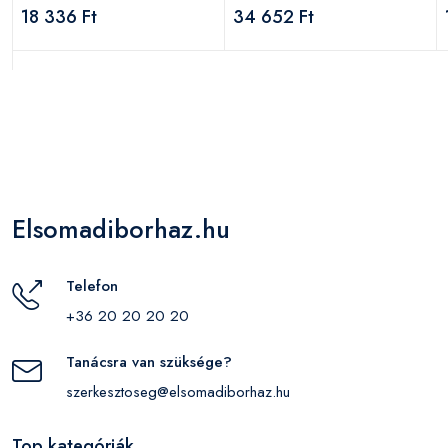
18 336 Ft
34 652 Ft
Elsomadiborhaz.hu
Telefon
+36 20 20 20 20
Tanácsra van szüksége?
szerkesztoseg@elsomadiborhaz.hu
Top kategóriák