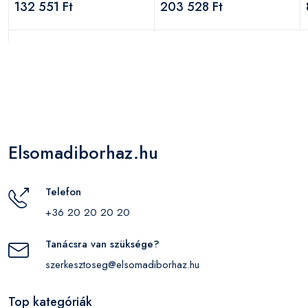
132 551 Ft
203 528 Ft
Elsomadiborhaz.hu
Telefon
+36 20 20 20 20
Tanácsra van szüksége?
szerkesztoseg@elsomadiborhaz.hu
Top kategóriák