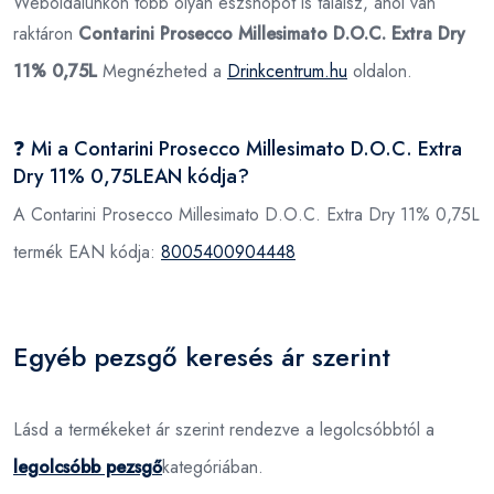
Weboldalunkon több olyan eszshopot is találsz, ahol van
raktáron
Contarini Prosecco Millesimato D.O.C. Extra Dry
11% 0,75L
Megnézheted a
Drinkcentrum.hu
oldalon.
❓ Mi a Contarini Prosecco Millesimato D.O.C. Extra
Dry 11% 0,75LEAN kódja?
A Contarini Prosecco Millesimato D.O.C. Extra Dry 11% 0,75L
termék EAN kódja:
8005400904448
Egyéb pezsgő keresés ár szerint
Lásd a termékeket ár szerint rendezve a legolcsóbbtól a
legolcsóbb pezsgő
kategóriában.