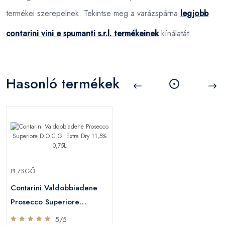
termékei szerepelnek. Tekintse meg a varázspárna
legjobb
contarini vini e spumanti s.r.l. termékeinek
kínálatát.
Hasonló termékek
PEZSGŐ
Contarini Valdobbiadene
Prosecco Superiore
D.O.C.G. Extra Dry 11,5%
5/5