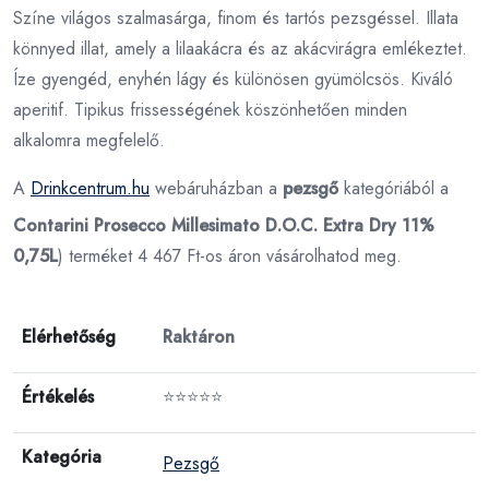
Színe világos szalmasárga, finom és tartós pezsgéssel. Illata
könnyed illat, amely a lilaakácra és az akácvirágra emlékeztet.
Íze gyengéd, enyhén lágy és különösen gyümölcsös. Kiváló
aperitif. Tipikus frissességének köszönhetően minden
alkalomra megfelelő.
A
Drinkcentrum.hu
webáruházban a
pezsgő
kategóriából a
Contarini Prosecco Millesimato D.O.C. Extra Dry 11%
0,75L
) terméket 4 467 Ft-os áron vásárolhatod meg.
Elérhetőség
Raktáron
Értékelés
⭐⭐⭐⭐⭐
Kategória
Pezsgő