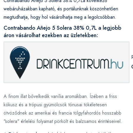
Contrabando Añejo 5 Solera 38% 0,7La következő
webáruházakban kapható, és portálunknak köszönhetően
megtudhatja, hogy hol vásárolhatja meg a legolcsóbban.
Contrabando Añejo 5 Solera 38% 0,7L a legjobb
áron vásárolhat ezekben az üzletekben:
A finom illat bővelkedik vanília aromákban. Ízében a friss
kókusz és a trópusi gyümölcsök tónusai tökéletesen
ötvöződnek az amerikai és francia tölgyfahordós hosszabb
"solera" érlelési folyamat pörkölt és balzsamos érintéseivel.