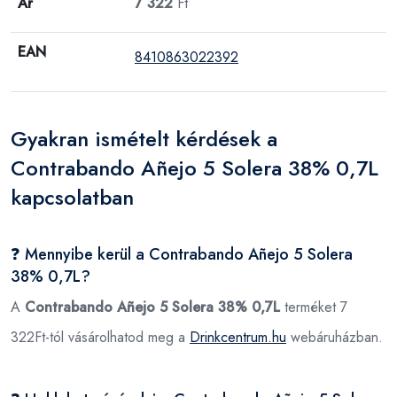
Ár
7 322
Ft
EAN
8410863022392
Gyakran ismételt kérdések a
Contrabando Añejo 5 Solera 38% 0,7L
kapcsolatban
❓ Mennyibe kerül a Contrabando Añejo 5 Solera
38% 0,7L?
A
Contrabando Añejo 5 Solera 38% 0,7L
terméket 7
322Ft-tól vásárolhatod meg a
Drinkcentrum.hu
webáruházban.