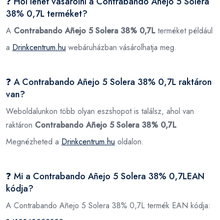
❓ Hol lehet vásárolni a Contrabando Añejo 5 Solera
38% 0,7L terméket?
A
Contrabando Añejo 5 Solera 38% 0,7L
terméket például
a
Drinkcentrum.hu
webáruházban vásárolhatja meg.
❓ A Contrabando Añejo 5 Solera 38% 0,7L raktáron
van?
Weboldalunkon több olyan eszshopot is találsz, ahol van
raktáron
Contrabando Añejo 5 Solera 38% 0,7L
Megnézheted a
Drinkcentrum.hu
oldalon.
❓ Mi a Contrabando Añejo 5 Solera 38% 0,7LEAN
kódja?
A Contrabando Añejo 5 Solera 38% 0,7L termék EAN kódja: