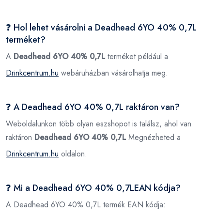
❓ Hol lehet vásárolni a Deadhead 6YO 40% 0,7L
terméket?
A
Deadhead 6YO 40% 0,7L
terméket például a
Drinkcentrum.hu
webáruházban vásárolhatja meg.
❓ A Deadhead 6YO 40% 0,7L raktáron van?
Weboldalunkon több olyan eszshopot is találsz, ahol van
raktáron
Deadhead 6YO 40% 0,7L
Megnézheted a
Drinkcentrum.hu
oldalon.
❓ Mi a Deadhead 6YO 40% 0,7LEAN kódja?
A Deadhead 6YO 40% 0,7L termék EAN kódja: