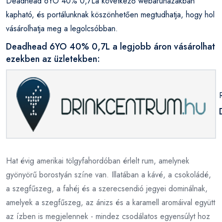
Deadhead 6YO 40% 0,7La következő webáruházakban
kapható, és portálunknak köszönhetően megtudhatja, hogy hol
vásárolhatja meg a legolcsóbban.
Deadhead 6YO 40% 0,7L a legjobb áron vásárolhat
ezekben az üzletekben:
Hat évig amerikai tölgyfahordóban érlelt rum, amelynek
gyönyörű borostyán színe van. Illatában a kávé, a csokoládé,
a szegfűszeg, a fahéj és a szerecsendió jegyei dominálnak,
amelyek a szegfűszeg, az ánizs és a karamell aromáival együtt
az ízben is megjelennek - mindez csodálatos egyensúlyt hoz