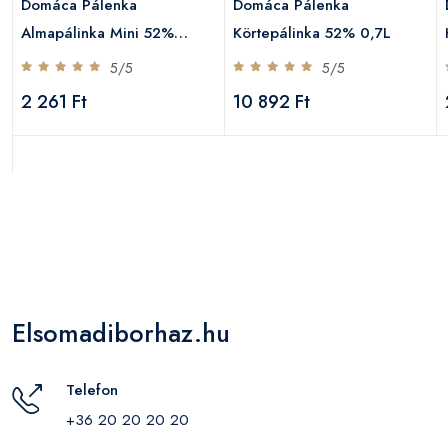
Domáca Pálenka
Domáca Pálenka
Almapálinka Mini 52%
Körtepálinka 52% 0,7L
0,05L
5/5
5/5
2 261 Ft
10 892 Ft
Elsomadiborhaz.hu
Telefon
+36 20 20 20 20