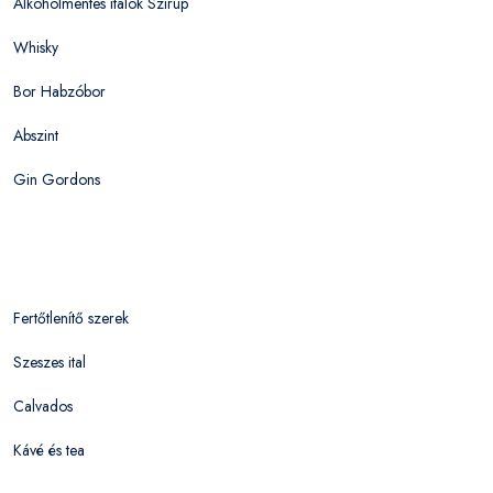
Alkoholmentes italok Szirup
Whisky
Bor Habzóbor
Abszint
Gin Gordons
Fertőtlenítő szerek
Szeszes ital
Calvados
Kávé és tea