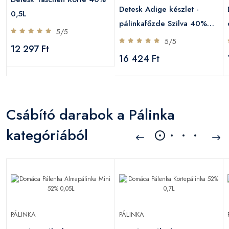
Detesk Adige készlet -
0,5L
pálinkafőzde Szilva 40%
5/5
0,35L
5/5
12 297 Ft
16 424 Ft
Csábító darabok a Pálinka
kategóriából
PÁLINKA
PÁLINKA