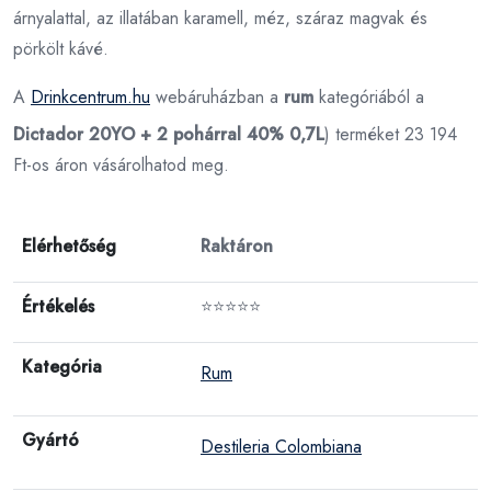
árnyalattal, az illatában karamell, méz, száraz magvak és
pörkölt kávé.
A
Drinkcentrum.hu
webáruházban a
rum
kategóriából a
Dictador 20YO + 2 pohárral 40% 0,7L
) terméket 23 194
Ft-os áron vásárolhatod meg.
Elérhetőség
Raktáron
Értékelés
⭐⭐⭐⭐⭐
Kategória
Rum
Gyártó
Destileria Colombiana