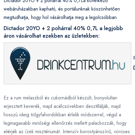
Dictador 20YO + 2 pohárral 40% 0,7La következő
webáruházakban kapható, és portálunknak köszönhetően
megtudhatja, hogy hol vásárolhatja meg a legolcsóbban.
Dictador 20YO + 2 pohárral 40% 0,7L a legjobb
áron vásárolhat ezekben az üzletekben:
Ez a rum melaszból és cukornádból készült, bonyolultan
erjesztett keverék, majd acélcsövekben desztillálják, majd
hosszú ideig tölgyfahordókban érlelik módszerrel, végül a
legmagasabb minőségi ellenőrzés mellett palackozzák, hogy
elérjék az ízek misztériumát. Intenzív borostyánszínű, vöröses