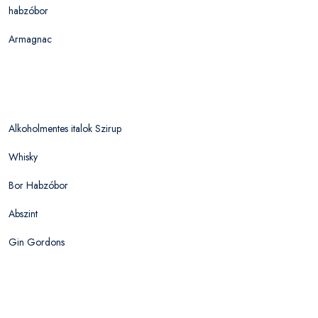
habzóbor
Armagnac
Alkoholmentes italok Szirup
Whisky
Bor Habzóbor
Abszint
Gin Gordons