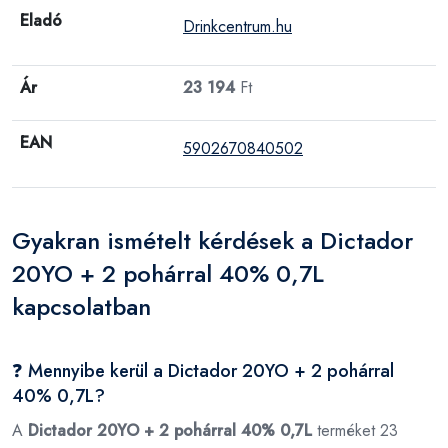
Eladó
Drinkcentrum.hu
Ár
23 194
Ft
EAN
5902670840502
Gyakran ismételt kérdések a Dictador
20YO + 2 pohárral 40% 0,7L
kapcsolatban
❓ Mennyibe kerül a Dictador 20YO + 2 pohárral
40% 0,7L?
A
Dictador 20YO + 2 pohárral 40% 0,7L
terméket 23