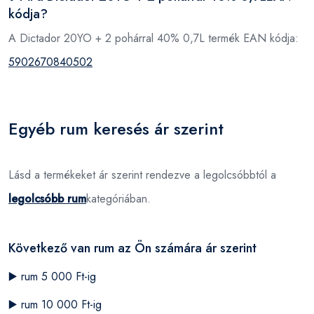
kódja?
A Dictador 20YO + 2 pohárral 40% 0,7L termék EAN kódja:
5902670840502
Egyéb rum keresés ár szerint
Lásd a termékeket ár szerint rendezve a legolcsóbbtól a
legolcsóbb rum
kategóriában.
Következő van rum az Ön számára ár szerint
▶️
rum 5 000 Ft-ig
▶️
rum 10 000 Ft-ig