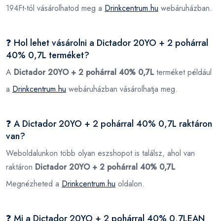
194Ft-tól vásárolhatod meg a
Drinkcentrum.hu
webáruházban.
❓ Hol lehet vásárolni a Dictador 20YO + 2 pohárral
40% 0,7L terméket?
A
Dictador 20YO + 2 pohárral 40% 0,7L
terméket például
a
Drinkcentrum.hu
webáruházban vásárolhatja meg.
❓ A Dictador 20YO + 2 pohárral 40% 0,7L raktáron
van?
Weboldalunkon több olyan eszshopot is találsz, ahol van
raktáron
Dictador 20YO + 2 pohárral 40% 0,7L
Megnézheted a
Drinkcentrum.hu
oldalon.
❓ Mi a Dictador 20YO + 2 pohárral 40% 0,7LEAN