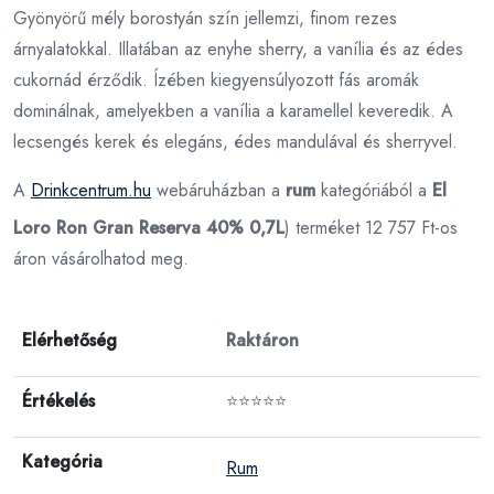
Gyönyörű mély borostyán szín jellemzi, finom rezes
árnyalatokkal. Illatában az enyhe sherry, a vanília és az édes
cukornád érződik. Ízében kiegyensúlyozott fás aromák
dominálnak, amelyekben a vanília a karamellel keveredik. A
lecsengés kerek és elegáns, édes mandulával és sherryvel.
A
Drinkcentrum.hu
webáruházban a
rum
kategóriából a
El
Loro Ron Gran Reserva 40% 0,7L
) terméket 12 757 Ft-os
áron vásárolhatod meg.
Elérhetőség
Raktáron
Értékelés
⭐⭐⭐⭐⭐
Kategória
Rum