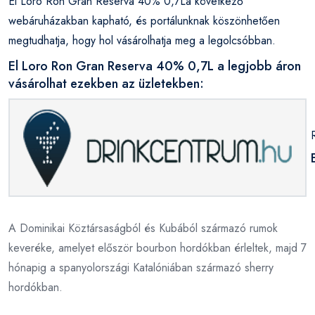
El Loro Ron Gran Reserva 40% 0,7La következő
webáruházakban kapható, és portálunknak köszönhetően
megtudhatja, hogy hol vásárolhatja meg a legolcsóbban.
El Loro Ron Gran Reserva 40% 0,7L a legjobb áron
vásárolhat ezekben az üzletekben:
A Dominikai Köztársaságból és Kubából származó rumok
keveréke, amelyet először bourbon hordókban érleltek, majd 7
hónapig a spanyolországi Katalóniában származó sherry
hordókban.