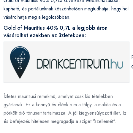
Gold of Mauritius 40% 0,7La következő webáruházakban
kapható, és portálunknak köszönhetően megtudhatja, hogy hol
vásárolhatja meg a legolcsóbban.
Gold of Mauritius 40% 0,7L a legjobb áron
vásárolhat ezekben az üzletekben:
Ízletes mauritiusi remekmű, amelyet csak kis tételekben
gyártanak. Ez a könnyű és élénk rum a tölgy, a maláta és a
pörkölt dió tónusait tartalmazza. A jól kiegyensúlyozott illat, íz
és befejezés hitelesen megragadja a sziget "szellemét".