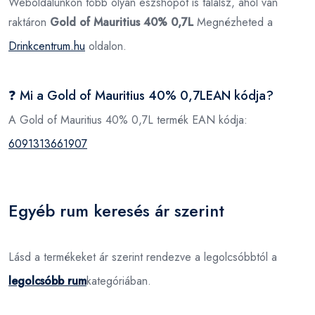
Weboldalunkon több olyan eszshopot is találsz, ahol van
raktáron
Gold of Mauritius 40% 0,7L
Megnézheted a
Drinkcentrum.hu
oldalon.
❓ Mi a Gold of Mauritius 40% 0,7LEAN kódja?
A Gold of Mauritius 40% 0,7L termék EAN kódja:
6091313661907
Egyéb rum keresés ár szerint
Lásd a termékeket ár szerint rendezve a legolcsóbbtól a
legolcsóbb rum
kategóriában.