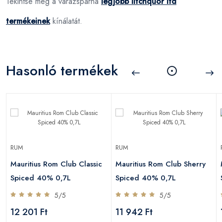
Tekintse meg a varázspárna
legjobb litchquor ltd
termékeinek
kínálatát.
Hasonló termékek
RUM
RUM
Mauritius Rom Club Classic
Mauritius Rom Club Sherry
Spiced 40% 0,7L
Spiced 40% 0,7L
5/5
5/5
12 201 Ft
11 942 Ft