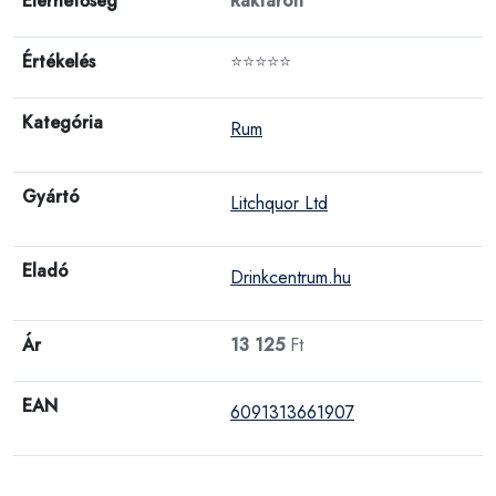
Elérhetőség
Raktáron
Értékelés
⭐⭐⭐⭐⭐
Kategória
Rum
Gyártó
Litchquor Ltd
Eladó
Drinkcentrum.hu
Ár
13 125
Ft
EAN
6091313661907